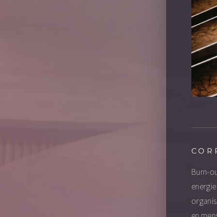
COR
Burn-ou
energie
organis
en mens