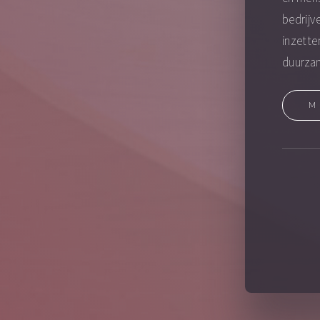
bedrijv
inzette
duurzam
M