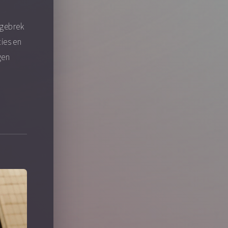
 gebrek
ties en
gen