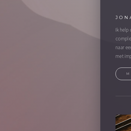
JON
Ik help
complex
naar ee
met im
M